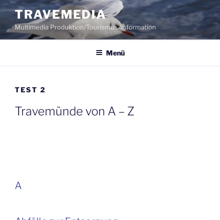
Zum
TRAVEMEDIA
Inhalt
Multimedia Produktion/Tourismus-Information
springen
Menü
TEST 2
Travemünde von A – Z
A