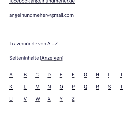
facebook angelnundmeher.de
angelnundmeher@gmail.com
Travemünde von A – Z
Seiteninhalte [
Anzeigen
]
A
B
C
D
E
F
G
H
I
J
K
L
M
N
O
P
Q
R
S
T
U
V
W
X
Y
Z